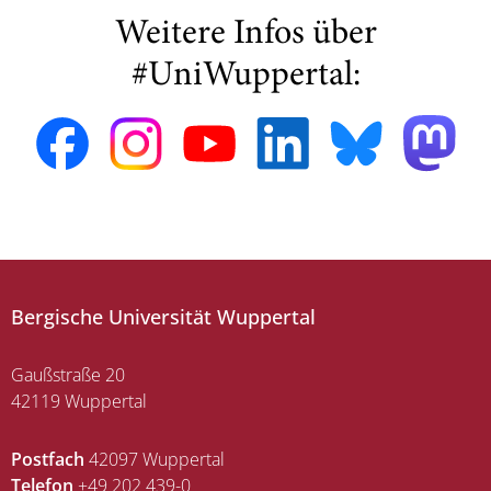
Weitere Infos über
#UniWuppertal:
Bergische Universität Wuppertal
Gaußstraße 20
42119 Wuppertal
Postfach
42097 Wuppertal
Telefon
+49 202 439-0