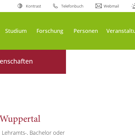
Kontrast
Telefonbuch
Webmail
Studium
Forschung
Personen
Veranstalt
senschaften
 Wuppertal
 Lehramts-, Bachelor oder