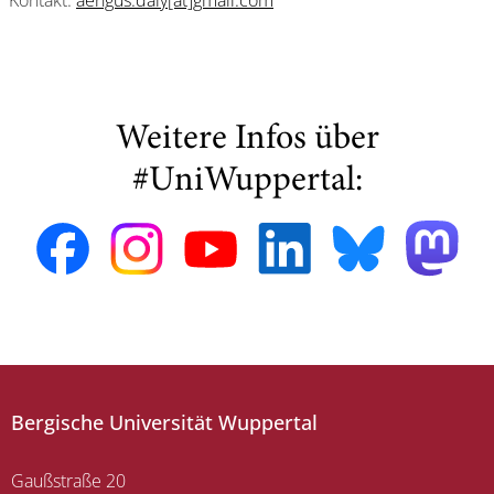
Kontakt:
aengus.daly[at]gmail.com
Weitere Infos über
#UniWuppertal:
Bergische Universität Wuppertal
Gaußstraße 20