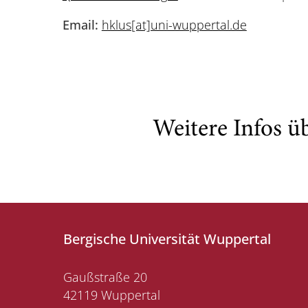
Email:
hklus[at]uni-wuppertal.de
Weitere Infos ü
Bergische Universität Wuppertal
Gaußstraße 20
42119 Wuppertal