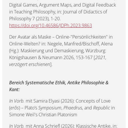
Digital Games, Argument Maps, and Digital Feedback
in Teaching Philosophy, in: Journal of Didactics of
Philosophy 7 (2023), 1-20.
https://doi.org/10.46586/JDPh.2023.9863
Der Avatar als Maske – Online-"Persönlichkeiten" in
Online-Welten? in: Negele, Manfred/Bischoff, Alena
(Hg.): Maskierung und Demaskierung, Würzburg:
Königshausen & Neumann 2026, 153-167 [
2021,
verzögert erschienen
].
Bereich Systematische Ethik, Antike Philosophie &
Kant:
In Vorb.
mit Samira Elyasi (2026): Concepts of Love
(
erôs
) – Plato’s
Symposium
,
Phaedrus,
and
Republic
in
Simone Weil's Christian Platonism
In Vorb.
mit Anna Schriefl (2026): Klassische Antike, in: