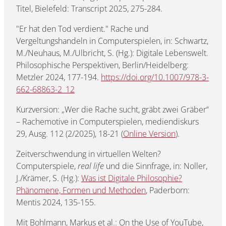
Titel, Bielefeld: Transcript 2025, 275-284.
"Er hat den Tod verdient." Rache und
Vergeltungshandeln in Computerspielen, in: Schwartz,
M./Neuhaus, M./Ulbricht, S. (Hg.): Digitale Lebenswelt.
Philosophische Perspektiven, Berlin/Heidelberg:
Metzler 2024, 177-194.
https://doi.org/10.1007/978-3-
662-68863-2_12
Kurzversion: „Wer die Rache sucht, gräbt zwei Gräber“
– Rachemotive in Computerspielen, mediendiskurs
29, Ausg. 112 (2/2025), 18-21 (
Online Version
).
Zeitverschwendung in virtuellen Welten?
Computerspiele,
real life
und die Sinnfrage, in: Noller,
J./Krämer, S. (Hg.):
Was ist Digitale Philosophie?
Phänomene, Formen und Methoden
, Paderborn:
Mentis 2024, 135-155.
Mit Bohlmann, Markus et al.: On the Use of YouTube,