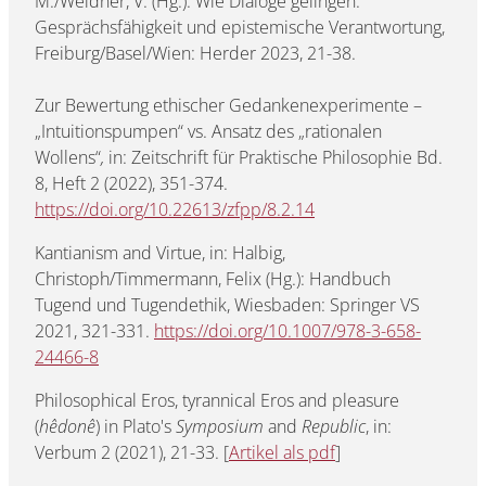
M./Weidner, V. (Hg.): Wie Dialoge gelingen.
Gesprächsfähigkeit und epistemische Verantwortung,
Freiburg/Basel/Wien: Herder 2023, 21-38.
Zur Bewertung ethischer Gedankenexperimente –
„Intuitionspumpen“ vs. Ansatz des „rationalen
Wollens“
,
in: Zeitschrift für Praktische Philosophie Bd.
8, Heft 2 (2022), 351-374.
https://doi.org/10.22613/zfpp/8.2.14
Kantianism and Virtue, in: Halbig,
Christoph/Timmermann, Felix (Hg.): Handbuch
Tugend und Tugendethik, Wiesbaden: Springer VS
2021, 321-331.
https://doi.org/10.1007/978-3-658-
24466-8
Philosophical Eros, tyrannical Eros and pleasure
(
hêdonê
) in Plato's
Symposium
and
Republic
, in:
Verbum 2 (2021), 21-33. [
Artikel als pdf
]